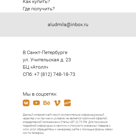
Как купить?
Где получить?
aludmila@inbox.ru
В Санкт-Петербурге

ул. Учительская д. 23

БЦ «Атолл»

СПб: +7 (812) 748-18-73
Мы в соцсетях:
Данный интернет-сайт носит исключительно информационный
характер и ни при каких условиях не является публичной офертой,
определяемой положениями Статьи 437 (2) ГК РФ. Для получения
подробной информации о наличии и стоимости указанных товаров и
(или) услуг обращайтесь к менеджеру сайта с помощью формы связи
или по телефону.