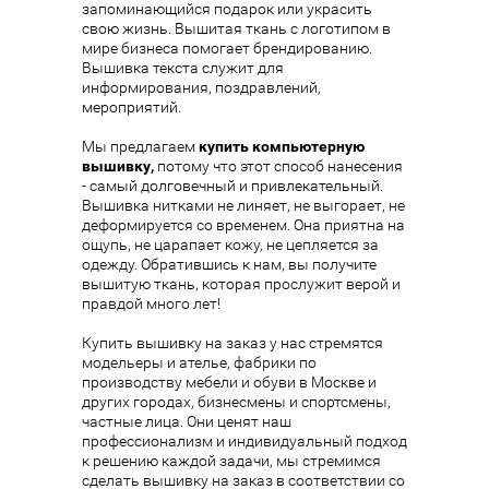
запоминающийся подарок или украсить
свою жизнь. Вышитая ткань с логотипом в
мире бизнеса помогает брендированию.
Вышивка текста служит для
информирования, поздравлений,
мероприятий.
Мы предлагаем
купить компьютерную
вышивку
,
потому что этот способ нанесения
- самый долговечный и привлекательный.
Вышивка нитками не линяет, не выгорает, не
деформируется со временем. Она приятна на
ощупь, не царапает кожу, не цепляется за
одежду. Обратившись к нам, вы получите
вышитую ткань, которая прослужит верой и
правдой много лет!
Купить вышивку на заказ у нас стремятся
модельеры и ателье, фабрики по
производству мебели и обуви в Москве и
других городах, бизнесмены и спортсмены,
частные лица. Они ценят наш
профессионализм и индивидуальный подход
к решению каждой задачи, мы стремимся
сделать вышивку на заказ в соответствии со