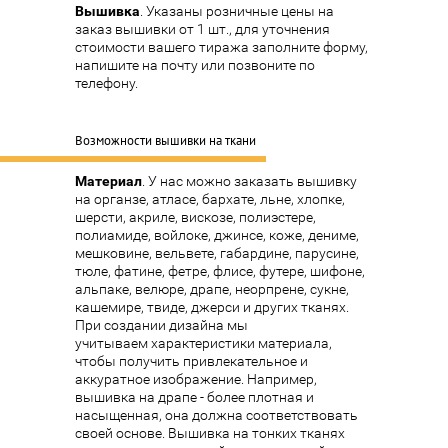
Вышивка
. Указаны розничные цены на
заказ вышивки от 1 шт., для уточнения
стоимости вашего тиража заполните форму,
напишите на почту или позвоните по
телефону.
Возможности вышивки на ткани
Материал
. У нас можно заказать вышивку
на органзе, атласе, бархате, льне, хлопке,
шерсти, акриле, вискозе, полиэстере,
полиамиде, войлоке, джинсе, коже, дениме,
мешковине, вельвете, габардине, парусине,
тюле, фатине, фетре, флисе, футере, шифоне,
альпаке, велюре, драпе, неорпрене, сукне,
кашемире, твиде, джерси и других тканях.
При создании дизайна мы
учитываем
характеристики материала
,
чтобы получить привлекательное и
аккуратное изображение. Например,
вышивка на драпе - более плотная и
насыщенная, она должна соответствовать
своей основе. Вышивка на тонких тканях