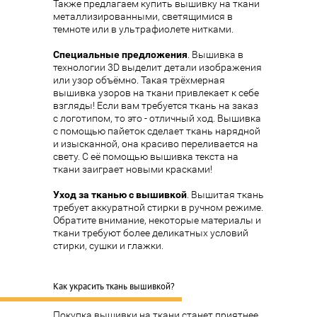
Также предлагаем купить вышивку на ткани
металлизированными, светящимися в
темноте или в ультрафиолете нитками.
Специальные предложения
.
Вышивка в
технологии 3D
выделит детали изображения
или узор объёмно. Такая трёхмерная
вышивка узоров на ткани привлекает к себе
взгляды! Если вам требуется ткань на заказ
с логотипом, то это - отличный ход.
Вышивка
с помощью пайеток
сделает ткань нарядной
и изысканной, она красиво переливается на
свету. С её помощью вышивка текста на
ткани заиграет новыми красками!
Уход за тканью с вышивкой
. Вышитая ткань
требует аккуратной стирки в ручном режиме.
Обратите внимание, некоторые материалы и
ткани требуют более деликатных условий
стирки, сушки и глажки.
Как украсить ткань вышивкой?
Покупка вышивки на ткани станет приятнее,