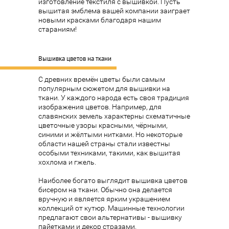
изготовление текстиля с вышивкой. Пусть
вышитая эмблема вашей компании заиграет
новыми красками благодаря нашим
стараниям!
Вышивка цветов на ткани
С древних времён цветы были самым
популярным сюжетом для вышивки на
ткани. У каждого народа есть своя традиция
изображения цветов. Например, для
славянских земель характерны схематичные
цветочные узоры красными, чёрными,
синими и жёлтыми нитками. Но некоторые
области нашей страны стали известны
особыми техниками, такими, как вышитая
хохлома и гжель.
Наиболее богато выглядит вышивка цветов
бисером на ткани. Обычно она делается
вручную и является ярким украшением
коллекций от кутюр. Машинные технологии
предлагают свои альтернативы - вышивку
пайетками и декор стразами.