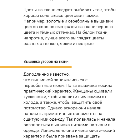
Цветы на ткани следует выбирать так, чтобы
хорошо сочеталась цветовая гамма.
Например, золотые и серебряные вышивки
цветов хорошо смотрятся на ткани чёрного
цвета и тёмных оттенках. На белой ткани,
напротив, лучше всего выглядят цветы
разных оттенков, яркие и пёстрые.
Вышивка узоров на ткани
Доподлинно известно,
что
вышивкой
занимались ещё
первобытные люди. Но та вышивка носила
практический характер. Женщины сшивали
куски кожи, чтобы защититься самим от
холода, а также, чтобы защитить своё
потомство. Однако вскоре они начали
наносить примитивные орнаменты на
сшитую ими одежду. Так появилась и начала
развиваться вышивка нитками на ткани и
одежде. Изначально она имела мистический
характер и была призвана защищать