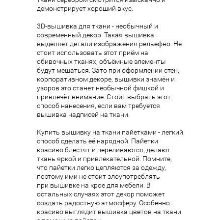
демонстрирует хороший вкус.
3D-вышивка для ткани - необычный и
современный декор. Такая вышивка
выделяет детали изображения рельефно. Не
стоит использовать этот приём на
обивочных тканях, объёмные элементы
будут мешаться. Зато при оформлении стен,
корпоративном декоре, вышивки знамён и
узоров это станет необычной фишкой и
привлечёт внимание. Стоит выбрать этот
способ нанесения, если вам требуется
вышивка надписей на ткани.
Купить вышивку на ткани пайетками - лёгкий
способ сделать её нарядной. Пайетки
красиво блестят и переливаются, делают
ткань яркой и привлекательной. Помните,
что пайетки легко цепляются за одежду,
поэтому ими не стоит злоупотреблять
при
вышивке на крое
для мебели. В
остальных случаях этот декор поможет
создать радостную атмосферу. Особенно
красиво выглядит вышивка цветов на ткани