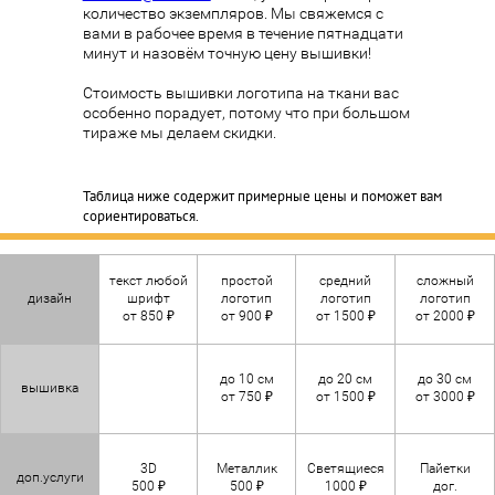
количество экземпляров. Мы свяжемся с
вами в рабочее время в течение пятнадцати
минут и назовём точную цену вышивки!
Стоимость вышивки логотипа на ткани вас
особенно порадует, потому что при большом
тираже мы делаем скидки.
Таблица ниже содержит примерные цены и поможет вам
сориентироваться.
текст любой
простой
средний
сложный
дизайн
шрифт
логотип
логотип
логотип
от 850 ₽
от 900 ₽
от 1500 ₽
от 2000 ₽
до 10 см
до 20 см
до 30 см
вышивка
от 750 ₽
от 1500 ₽
от 3000 ₽
3D
Металлик
Светящиеся
Пайетки
доп.услуги
500 ₽
500 ₽
1000 ₽
дог.