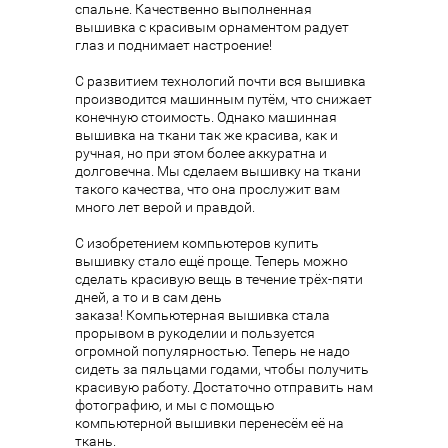
спальне. Качественно выполненная
вышивка с красивым орнаментом радует
глаз и поднимает настроение!
С развитием технологий почти вся вышивка
производится машинным путём, что снижает
конечную стоимость. Однако машинная
вышивка на ткани так же красива, как и
ручная, но при этом более аккуратна и
долговечна. Мы сделаем вышивку на ткани
такого качества, что она прослужит вам
много лет верой и правдой.
С изобретением компьютеров купить
вышивку стало ещё проще. Теперь можно
сделать красивую вещь в течение трёх-пяти
дней, а то и в сам день
заказа!
Компьютерная вышивка
стала
прорывом в рукоделии и пользуется
огромной популярностью. Теперь не надо
сидеть за пяльцами годами, чтобы получить
красивую работу. Достаточно отправить нам
фотографию, и мы с помощью
компьютерной вышивки перенесём её на
ткань.