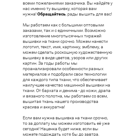
всеми пожеланиями заказчика. Вы найдёте у
нас именно ту вышивку, которая вам
нужна!
Обращайтесь
, рады вышить для вас!
Мы работаем как с большими оптовыми
заказами, так и с единичными. Возможно
изготовление многотысячных тиражей
вышивки на ткани срочно. Можем нанести
логотип, текст, имя, картинку, эмблему, а
можем сделать роскошную художественную
вышивку в виде цветов, узоров или других
картин. За годы работы мы
проанализировали особенности разных
материалов и подобрали свои технологии
для каждого типа ткани, что обеспечивает
наилучшее качество машинной вышивки на
ткани. От бархата и денима - до кожи, драпа
и вязаного полотна, мы работаем со всем,
вышитая ткань нашего производства
красива и аккуратна!
Если вам нужна вышивка на ткани срочно,
то за доплату мы можем изготовить её уже
сегодня! Наценка будет ниже, если вы
можете подождать хотя бы до завтра.