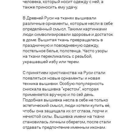
человека, который носит одежду с ней, а
также приносить ему удачу.
В Древней Руси на тканях вышивали
различные орнаменты, которые несли в себе
определённый смысл. Такими картинками
люди символизировали здоровье и достаток
в доме. Вышитая ткань превращалась в
праздничную и повседневную одежду,
постельное белье, полотенца. Часто узоры
на ткани перекликались с резьбой,
украшавшей избу или терем.
С принятием христианства на Руси стали
появляться новые орнаменты и новая
техника вышивки. Особую популярность
снискала вышивка “крестом”, которая
применяется вручную и по сей день.
Подобная вышивка несла в себе не только
эстетический смысл, люди хотели купить её,
чтобы она защищала их от сглаза, порчи и
нечистой силы. Вышивка имени на ткани
становилась личным оберегом, после стали
отдавать предпочтение именным иконам.