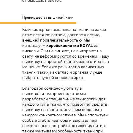
с помощью пайеток.
Преимущества вышитой ткани
Компьютерная вышивка на ткани на заказ
отличается качеством, долговечностью,
внешней привлекательностью. Мы
используем
корейские
нитки
ROYAL
из
вискозы. Они не линяют, не выгорают на
свету, не деформируются ос временем. Нашу
вышивку на простой ткани можно стирать в
машинке! Если же речь идёт о деликатных
тканях, таких, как атлас и органза, лучше
выбрать ручной способ стирки.
Благодаря солидному опыту в
вышивальном производстве мы
разработали специальные технологии для
каждого типа ткани, что позволяет сделать
вышивку на ткани наилучшим образом в
каждом конкретном случае. Мы используем
особые стабилизаторы и выставляем
специальные настройки натяжения нити, а
также учитываем особенности ткани при