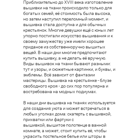
Приблизительно до XVIII века изготовление
вышивки на ткани происходило только для
богатых семей, её стоимость была высока,
но затем наступил переломный момент, и
вышивка стала доступна и для обычных
крестьянок. Многие девушки ещё с юных лет
упорно постигали искусство вышивания и к
своему замужеству уже имели хорошее
приданое из собственноручно вышитых
вещей. В наши дни многие предпочитают
купить вышивку, а не делать её вручную.
Виды вышивок на ткани бывают разными:
тут и узоры, и сюжетные картинки, и буквы, и
эмблемы. Всё зависит от фантазии
мастерицы. Вышивка на крестьянке - блузе
свободного кроя - до сих пор популярна и
востребована на модных подиумах.
В наши дни вышивка на тканях используется
для создания уюта и может встречаться в
любых уголках дома:
скатерть с вышивкой
,
прихватки или
фартуки с
вышивкой
,
вышитое полотенце
в ванной
комнате, а может, стоит купить её, чтобы
украсить постельное белье или шторы в