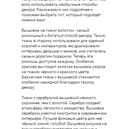
если использовать необычные способы
декора. Расскажем о них подробнее и
поможем выбрать тот, который подойдёт
именно вам!
Вышивка на ткани золотом - самый
роскошный и богатый способ декора. Такую
ткань в старину использовали для одеяний
королей и императоров, ею драпировали
интерьеры дворцов и замков, она считалась
самым дорогим подарком. Теперь эта
роскошь доступна каждому. Особенно
красиво выглядит золотая вышивка узоров
на тканях чёрного и красного цвета.
Бархатная ткань с вышивкой становится
особенно нарядной благодаря такому
декору.
Ткани с серебряной вышивкой немного
скромнее, чем с золотой. Серебро создаёт
атмосферу лёгкости и изящества. Вышивка
серебром уместно смотрится в современном
интерьере. Лучшие фоновые цвета для неё -
чёрный, синий, голубой. Вышивка рисунка на
ткани серебром смотрится изысканно и