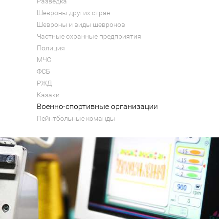
Разведка
Шевроны других стран
Шевроны и виды шевронов
Частные охранные предприятия
Полиция
МЧС
ФСБ
РЖД
Казаки
Военно-спортивные организации
Пейнтбольные команды