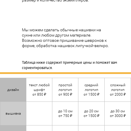
размер и количество экземпляров.
Мы можем сделать обычные нашивки на
сукне или любом другом материале.
Возможно оптовое пришивание шевронов к
форме, обработка нашивок липучкой-велкро.
Таблица ниже содержит примерные цены и поможет вам
сориентироваться.
текст любой
простой
средний
сложный
дизайн
шрифт
логотип
логотип
логотип
от 850 ₽
от 900 ₽
от 1500 ₽
от 2000 ₽
до 10 см
до 20 см
до 30 см
вышивка
от 750 ₽
от 1500 ₽
от 3000 ₽