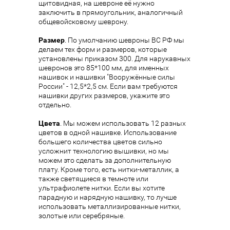
щитовидная, на шевроне её нужно
заключить в прямоугольник, аналогичный
общевойсковому шеврону.
Размер
. По умолчанию шевроны ВС РФ мы
делаем тех форм и размеров, которые
установлены приказом 300. Для нарукавных
шевронов это 85*100 мм, для именных
нашивок и нашивки "Вооружённые силы
России" - 12,5*2,5 см. Если вам требуются
нашивки других размеров, укажите это
отдельно.
Цвета
. Мы можем использовать 12 разных
цветов в одной нашивке. Использование
большего количества цветов сильно
усложнит технологию вышивки, но мы
можем это сделать за дополнительную
плату. Кроме того, есть нитки-металлик, а
также светящиеся в темноте или
ультрафиолете нитки. Если вы хотите
парадную и нарядную нашивку, то лучше
использовать металлизированные нитки,
золотые или серебряные.