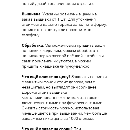
новый дизайн оплачивается отдельно.
Вышивка
. Указаны розничные цены на
заказ вышивки от 1 шт., для уточнения
стоимости вашего тиража заполните форму,
напишите на почту или позвоните по
телефону.
Обработка
. Мы можем сами пришить ваши
нашивки к изделиям, можем обработать
нашивки термоклеевой плёнкой - чтобы вы
сами приклеили их утюгом, а можем
пришить к нашивке липучку-велкро.
Что ещё влияет на цену?
Заказать нашивки
с зашитым фоном стоит дороже, чем с
незашитым, но выглядят они солиднее.
Дороже стоит вышивка
металлизированными нитками, а также
люминесцентными или флуоресцентными.
Снизить стоимость можно, использовав
меньше цветов при вышивании. Чем больше
заказ - тем ниже цена за 1000 стежков.
Что ещё влияет на сроки?
При