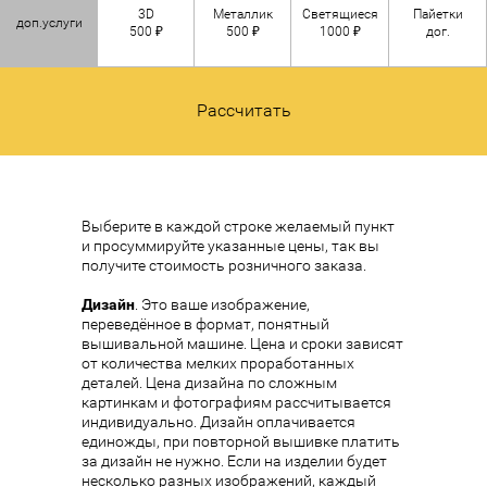
3D
Металлик
Светящиеся
Пайетки
доп.услуги
500 ₽
500 ₽
1000 ₽
дог.
Рассчитать
Выберите в каждой строке желаемый пункт
и просуммируйте указанные цены, так вы
получите стоимость розничного заказа.
Дизайн
. Это ваше изображение,
переведённое в формат, понятный
вышивальной машине. Цена и сроки зависят
от количества мелких проработанных
деталей. Цена дизайна по сложным
картинкам и фотографиям рассчитывается
индивидуально. Дизайн оплачивается
единожды, при повторной вышивке платить
за дизайн не нужно. Если на изделии будет
несколько разных изображений, каждый