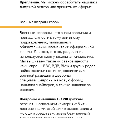
Крепление
. Мы можем обработать нашивки
липучкой-велкро или пришить их к форме.
Военные шевроны России
Военные шевроны - это знаки различия и
принадлежности к тому или иному
подразделению, являющиеся
обязательными элементами официальной
формы. Для каждого подразделения
используется своя уникальная символика.
Мы вышиваем такие их разновидности
как
шевроны ВВС
, ВДВ, ВМФ и других родов
войск, казачьи нашивки, нашивки для
военной разведки и
шевроны
спецназа
,
шевроны на новую форму
,
нашивки снайперов, а так же нашивки за
ранения.
Шевроны и нашивки ВС РФ
должны
отвечать нескольким критериям: быть
долговечными, стойкими к выцветанию и
моющим средствам, иметь безупречный
внешний вид, яркую и качественную