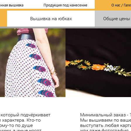
нная вышивка
Продукция под нанесение
О нас / Гал
Вышивка на юбках
Общие цены
 который подчёркивает
Минимальный заказ - 1
характера. Кто-то
Мы вышиваем по вашем
ому-то по душе
выступать любая карти
 мини, а иные носят
или даже фотография.