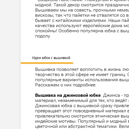
модной. Такой декор смотрится празднично,
Вышиваем мы на совесть, прочными неме
вискозы, так что пайетки не отвалятся со 
бывает с китайскими изделиями. Наши па
качества используют европейские дома мод
спокойны! Особенно популярна юбка с выш
подолу.
Идеи юбок с вышивкой
Вышивка позволяет воплотить в жизнь лю
творчество в этой сфере не имеет границ.
популярные варианты использования выши
Расскажем о них подробнее.
Вышивка на джинсовой юбке
. Джинса - п
материал, незаменимый для тех, кто ведёт
Джинсовая юбка с вышивкой сразу привле
превращает этот повседневный материал 
привлекательно смотрится этническая вы
индейские мотивы. Популярный и модный в
цветочной или абстрактной тематики. Вел