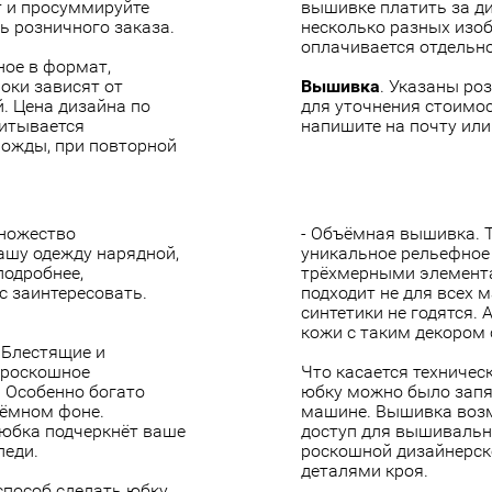
т и просуммируйте
вышивке платить за ди
ь розничного заказа.
несколько разных изо
оплачивается отдельно
ное в формат,
оки зависят от
Вышивка
. Указаны ро
. Цена дизайна по
для уточнения стоимо
итывается
напишите на почту или
ножды, при повторной
ножество
- Объёмная вышивка. 
ашу одежду нарядной,
уникальное рельефно
подробнее,
трёхмерными элемента
 заинтересовать.
подходит не для всех 
синтетики не годятся.
кожи с таким декором
 Блестящие и
 роскошное
Что касается техничес
. Особенно богато
юбку можно было запя
тёмном фоне.
машине. Вышивка возмо
юбка подчеркнёт ваше
доступ для вышивальн
леди.
роскошной дизайнерск
деталями кроя.
способ сделать юбку