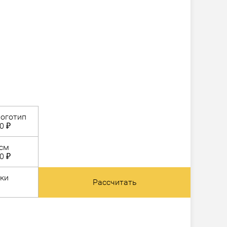
оготип
0 ₽
 см
0 ₽
ки
Рассчитать