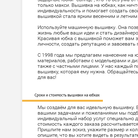
только макси. Вышивка на юбках, как нич
индивидуальность и помогает создать свой
вышивкой стала ярким весенним и летним
Используйте
машинную вышивку
. Она поз
жизнь любые ваши идеи и стать дизайнеро
Красивая юбка с вышивкой поможет вам за
личности, создать репутацию и завоевать 
С 1998 года мы предлагаем нанесение на 
материалов, работаем с модельерами и ди
также с частными лицами. У нас каждый п
вышивку, которая ему нужна. Обращайтесь
для вас!
Сроки и стоимость вышивки на юбках
Мы создаём для вас идеальную вышивку. В
вашими задачами и пожеланиями мы под
индивидуальный набор услуг специально д
стоимость каждого заказа рассчитываетс
Пришлите нам эскиз, укажите размер и ко
опишите, что вы хотите видеть в результат