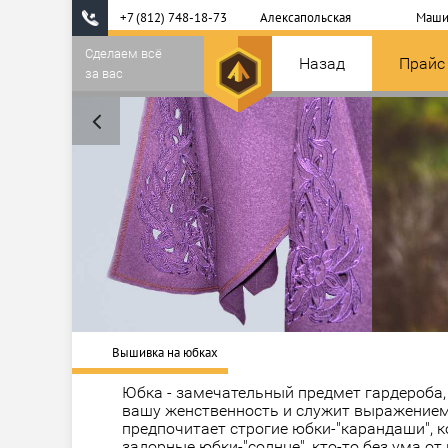
+7 (812) 748-18-73
Алексапольская
Маши
Сделаем всё
Назад
Прайс
за вас
Вышивка на юбках
Юбка - замечательный предмет гардероба,
вашу женственность и служит выражением 
предпочитает строгие юбки-"карандаши", к
задорные юбки-"солнце", кто-то без ума от