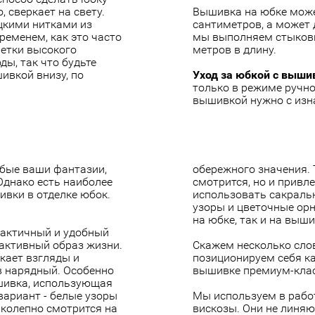
 сверкает на свету.
Вышивка на юбке може
цкими нитками из
сантиметров, а может 
временем, как это часто
мы выполняем стыковку
йетки высокого
метров в длину.
ы, так что будьте
ивкой внизу, по
Уход за юбкой с выши
только в режиме ручно
вышивкой нужно с изн
бые ваши фантазии,
обережного значения. 
 Однако есть наиболее
смотрится, но и привле
вки в отделке юбок.
использовать сакраль
узоры и цветочные ор
на юбке, так и на
выши
рактичный и удобный
 активный образ жизни.
Скажем несколько сло
кает взгляды и
позиционируем себя к
в нарядный. Особенно
вышивке премиум-клас
шивка, использующая
ариант - белые узоры
Мы используем в рабо
иколепно смотрится на
вискозы. Они не линяю