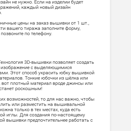
зайн не нужно. Если на изделии будет
бражений, каждый новый дизайн
.
зничные цены на заказ вышивки от 1 шт.,
сти вашего тиража заполните форму,
 позвоните по телефону.
Технология 3D-вышивки позволяет создать
е изображение с выделяющимися
ми. Этот способ украсить юбку вышивкой
материалов. Тонкие юбочки из шёлка или
 А вот плотный материал вроде джинсы или
 станет роскошным!
ких возможностей, то для нас важно, чтобы
лить или разместить на вышивальной
жна только в тех местах, куда есть
ой иглы. Для создания по-настоящему
ой вышивки предпочтительнее работать с