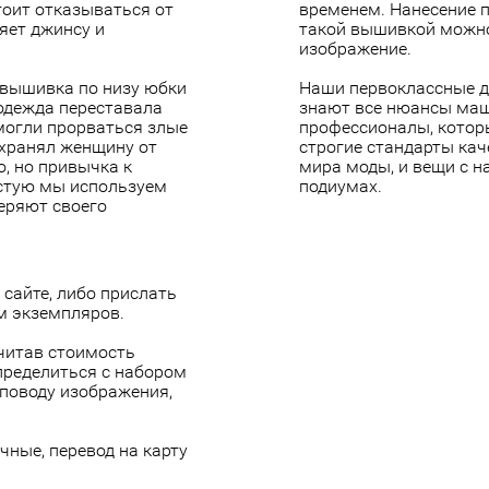
тоит отказываться от
временем. Нанесение 
яет джинсу и
такой вышивкой можно 
изображение.
 вышивка по низу юбки
Наши первоклассные д
 одежда переставала
знают все нюансы ма
могли прорваться злые
профессионалы, котор
хранял женщину от
строгие стандарты кач
о, но привычка к
мира моды, и вещи с 
астую мы используем
подиумах.
теряют своего
сайте, либо прислать
м экземпляров.
читав стоимость
пределиться с набором
 поводу изображения,
чные, перевод на карту