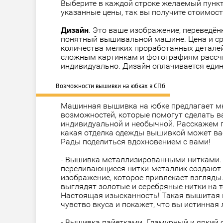
Выберите в каждой строке желаемый пунк
указанные цены, так вы получите стоимост
Дизайн
. Это ваше изображение, переведён
понятный вышивальной машине. Цена и ср
количества мелких проработанных деталей
сложным картинкам и фотографиям рассч
индивидуально. Дизайн оплачивается еди
Возможности вышивки на юбках в СПб
Машинная вышивка на юбке предлагает м
возможностей, которые помогут сделать в
индивидуальной и необычной. Расскажем 
какая
отделка одежды вышивкой
может вас
Рады поделиться вдохновением с вами!
- Вышивка металлизированными нитками.
переливающиеся нитки-металлик создают
изображение, которое привлекает взгляды
выглядят золотые и серебряные нитки на 
Настоящая изысканность! Такая вышитая 
чувство вкуса и покажет, что вы истинная 
- Вышивка пайетками. Гламурный и яркий 