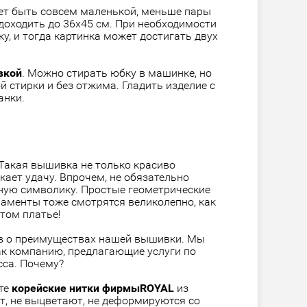
т быть совсем маленькой, меньше пары
доходить до 36х45 см. При необходимости
, и тогда картинка может достигать двух
вкой
. Можно стирать юбку в машинке, но
й стирки и без отжима. Гладить изделие с
анки.
Такая вышивка не только красиво
кает удачу. Впрочем, не обязательно
ную символику. Простые геометрические
наменты тоже смотрятся великолепно, как
том платье
!
в о преимуществах нашей вышивки. Мы
ак компанию, предлагающие услуги по
са. Почему?
те
корейские нитки фирмы
ROYAL
из
т, не выцветают, не деформируются со