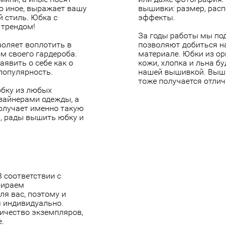
то иное, выражает вашу
вышивки: размер, расп
 стиль. Юбка с
эффекты.
 трендом!
За годы работы мы по
воляет воплотить в
позволяют добиться н
м своего гардероба.
материале. Юбки из ор
явить о себе как о
кожи, хлопка и льна б
популярность.
нашей вышивкой.
Выши
тоже получается отлич
юбку из любых
зайнерами одежды, а
олучает именно такую
, рады вышить юбку и
 соответствии с
бираем
ля вас, поэтому и
я индивидуально.
личество экземпляров,
е.