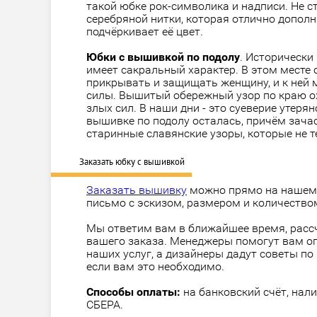
такой юбке рок-символика и надписи. Не с
серебряной нитки, которая отлично дополн
подчёркивает её цвет.
Юбки с вышивкой по подолу
. Исторически
имеет сакральный характер. В этом месте
прикрывать и защищать женщину, и к ней 
силы. Вышитый обережный узор по краю о
злых сил. В наши дни - это суеверие утерян
вышивке по подолу осталась, причём зач
старинные славянские узоры, которые не 
Заказать юбку с вышивкой
Заказать вышивку
можно прямо на нашем 
письмо с эскизом, размером и количество
Мы ответим вам в ближайшее время, расс
вашего заказа. Менеджеры помогут вам о
наших услуг, а дизайнеры дадут советы по
если вам это необходимо.
Способы оплаты:
на банковский счёт, нали
СБЕРА.