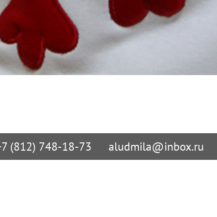
+7 (812) 748-18-73
aludmila@inbox.ru
 по сайту
В Санкт-Петербурге

упить?
ул. Учительская д. 23

олучить?
БЦ «Атолл»

СПб: +7 (812) 748-18-73