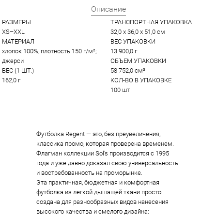
Описание
РАЗМЕРЫ
ТРАНСПОРТНАЯ УПАКОВКА
XS–XXL
32,0 x 36,0 x 51,0 см
МАТЕРИАЛ
ВЕС УПАКОВКИ
хлопок 100%, плотность 150 г/м²; 
13 900,0 г
джерси
ОБЪЕМ УПАКОВКИ
ВЕС (1 ШТ.)
58 752,0 см³
162,0 г
КОЛ-ВО В УПАКОВКЕ
100 шт
Футболка Regent — это, без преувеличения,
классика промо, которая проверена временем.
Флагман коллекции Sol’s производится с 1995
года и уже давно доказал свою универсальность
и востребованность на проморынке.
Эта практичная, бюджетная и комфортная
футболка из легкой дышащей ткани просто
создана для разнообразных видов нанесения
высокого качества и смелого дизайна: