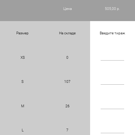
Цена
505,00 р.
Размер
На складе
Введите тираж
XS
0
S
107
M
26
L
7