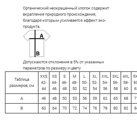
Органический неокрашенный хлопок содержит
вкрапления природного происхождения,
благодаря которым усиливается эффект эко-
продукта.
Допускаются отклонения в 5% от указанных
параметров по размеру и цвету
XXS
XS
S
M
L
XL
XXL
3XL
4XL
5
Таблица
42-
44-
46-
48-
50-
52-
54-
56-
58-
6
размеров, см
44
46
48
50
52
54
56
58
60
6
A
46
48
50
53
56
59
62
65
68
7
B
60
64
70
72
74
76
78
80
82
8