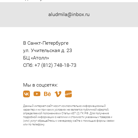
aludmila@inbox.ru
В Санкт-Петербурге

ул. Учительская д. 23

БЦ «Атолл»

СПб: +7 (812) 748-18-73
Мы в соцсетях:
Данный интернет-сайт носит исключительно информационный
характер и ни при каких условиях не является публичной офертой,
определяемой положениями Статьи 437 (2) ГК РФ. Для получения
подробной информации о наличии и стоимости указанных товаров и
(или) услуг обращайтесь к менеджеру сайта с помощью формы связи
или по телефону.