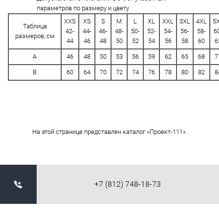
параметров по размеру и цвету
XXS
XS
S
M
L
XL
XXL
3XL
4XL
5
Таблица
42-
44-
46-
48-
50-
52-
54-
56-
58-
6
размеров, см
44
46
48
50
52
54
56
58
60
6
A
46
48
50
53
56
59
62
65
68
7
B
60
64
70
72
74
76
78
80
82
8
На этой странице представлен каталог «Проект-111».
+7 (812) 748-18-73