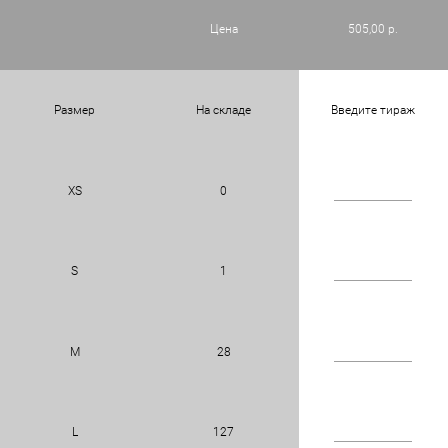
Цена
505,00 р.
Размер
На складе
Введите тираж
XS
0
S
1
M
28
L
127