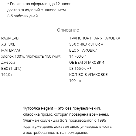
* Если заказ оформлен до 12 часов
доставка изделий с нанесением
3-5 рабочих дней
Описание
РАЗМЕРЫ
ТРАНСПОРТНАЯ УПАКОВКА
XS–3XL
35,0 x 49,0 x 31,0 см
МАТЕРИАЛ
ВЕС УПАКОВКИ
хлопок 100%, плотность 150 г/м²; 
14 700,0 г
джерси
ОБЪЕМ УПАКОВКИ
ВЕС (1 ШТ.)
53 165,0 см³
162,0 г
КОЛ-ВО В УПАКОВКЕ
100 шт
Футболка Regent — это, без преувеличения,
классика промо, которая проверена временем.
Флагман коллекции Sol’s производится с 1995
года и уже давно доказал свою универсальность
и востребованность на проморынке.