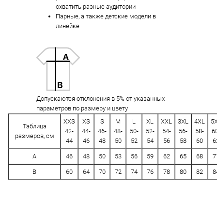
охватить разные аудитории
Парные, а также детские модели в
линейке
Допускаются отклонения в 5% от указанных
параметров по размеру и цвету
XXS
XS
S
M
L
XL
XXL
3XL
4XL
5
Таблица
42-
44-
46-
48-
50-
52-
54-
56-
58-
6
размеров, см
44
46
48
50
52
54
56
58
60
6
A
46
48
50
53
56
59
62
65
68
7
B
60
64
70
72
74
76
78
80
82
8