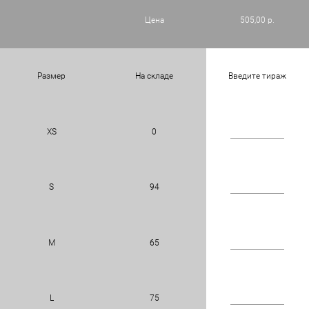
Цена
505,00 р.
Размер
На складе
Введите тираж
XS
0
S
94
M
65
L
75