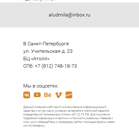
aludmila@inbox.ru
В Санкт-Петербурге

ул. Учительская д. 23

БЦ «Атолл»

СПб: +7 (812) 748-18-73
Мы в соцсетях:
Данный интернет-сайт носит исключительно информационный
характер и ни при каких условиях не является публичной офертой,
определяемой положениями Статьи 437 (2) ГК РФ. Для получения
подробной информации о наличии и стоимости указанных товаров и
(или) услуг обращайтесь к менеджеру сайта с помощью формы связи
или по телефону.