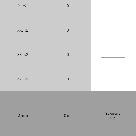
XL v2
0
XXL v2
0
3XL v2
0
4XL v2
0
Заказать
Итого
0
шт
0
р.