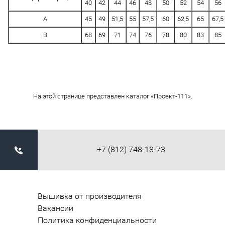
40
42
44
46
48
50
52
54
56
A
45
49
51,5
55
57,5
60
62,5
65
67,5
B
68
69
71
74
76
78
80
83
85
На этой странице представлен каталог «Проект-111».
+7 (812) 748-18-73
Вышивка от производителя
Вакансии
Политика конфиденциальности