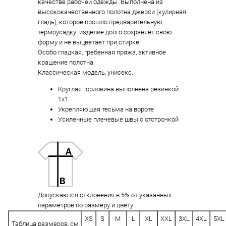
качестве рабочей одежды. Выполнена из
высококачественного полотна джерси (кулирная
гладь), которое прошло предварительную
термоусадку: изделие долго сохраняет свою
форму и не выцветает при стирке.
Особо гладкая, гребенная пряжа, активное
крашение полотна.
Классическая модель, унисекс.
Круглая горловина выполнена резинкой
1x1
Укрепляющая тесьма на вороте
Усиленные плечевые швы с отстрочкой
Допускаются отклонения в 5% от указанных
параметров по размеру и цвету
XS
S
M
L
XL
XXL
3XL
4XL
5XL
Таблица размеров, см