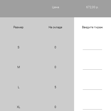
Цена
672,00 р.
Размер
На складе
Введите тираж
S
0
M
0
L
5
XL
0