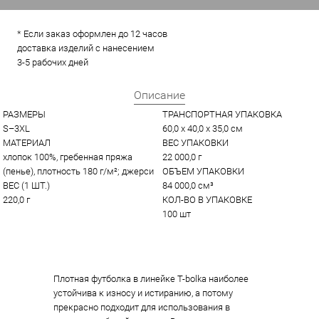
* Если заказ оформлен до 12 часов
доставка изделий с нанесением
3-5 рабочих дней
Описание
РАЗМЕРЫ
ТРАНСПОРТНАЯ УПАКОВКА
S–3XL
60,0 x 40,0 x 35,0 см
МАТЕРИАЛ
ВЕС УПАКОВКИ
хлопок 100%, гребенная пряжа 
22 000,0 г
(пенье), плотность 180 г/м²; джерси
ОБЪЕМ УПАКОВКИ
ВЕС (1 ШТ.)
84 000,0 см³
220,0 г
КОЛ-ВО В УПАКОВКЕ
100 шт
Плотная футболка в линейке T-bolka наиболее
устойчива к износу и истиранию, а потому
прекрасно подходит для использования в