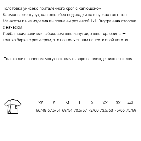
Толстовка унисекс приталенного кроя с капюшоном.
Карманы «кенгуру», капюшон без подкладки на шнурках тон в тон.
Манжеты и низ изделия выполнены резинкой 1x1. Внутренняя сторона
с начесом.
Лейбл производителя в боковом шве изнутри, в шве горловины —
только бирка с размером, что позволяет вам нанести свой логотип.
Толстовки с начесом могут оставлять ворс на одежде нижнего слоя.
XS
S
M
L
XL
XXL
3XL
4XL
66/48
67,5/51
69/54
70,5/57
72/60
73,5/63
75/66
75/69