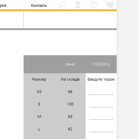
ерея
Контакты
Цена
1 920,00 р.
Размер
На складе
Введите тираж
XS
96
S
100
M
65
L
62