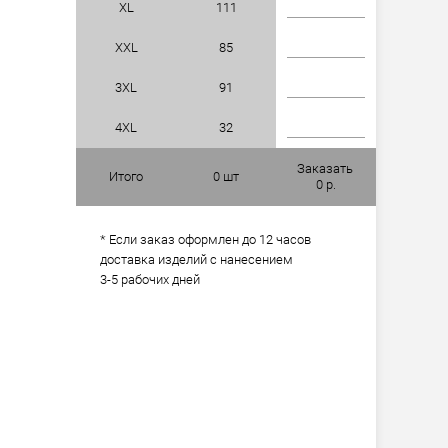
XL
111
XXL
85
3XL
91
4XL
32
Заказать
Итого
0
шт
0
р.
* Если заказ оформлен до 12 часов
доставка изделий с нанесением
3-5 рабочих дней