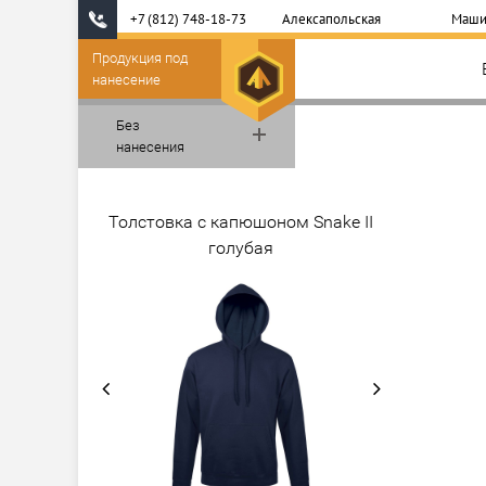
+7 (812) 748-18-73
Алексапольская
Маши
Продукция под
нанесение
Без
нанесения
Толстовка с капюшоном Snake II
голубая