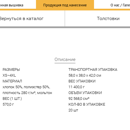
нная вышивка
Продукция под нанесение
О нас / Гал
Вернуться в каталог
Толстовки
Описание
РАЗМЕРЫ
ТРАНСПОРТНАЯ УПАКОВКА
XS–4XL
58,0 x 38,0 x 42,0 см
МАТЕРИАЛ
ВЕС УПАКОВКИ
хлопок 50%, полиэстер 50%, 
11 400,0 г
плотность 280 г/м²; мольтон
ОБЪЕМ УПАКОВКИ
ВЕС (1 ШТ.)
92 568,0 см³
570,0 г
КОЛ-ВО В УПАКОВКЕ
20 шт