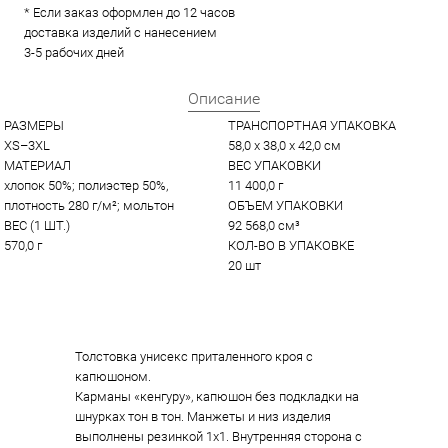
* Если заказ оформлен до 12 часов
доставка изделий с нанесением
3-5 рабочих дней
Описание
РАЗМЕРЫ
ТРАНСПОРТНАЯ УПАКОВКА
XS–3XL
58,0 x 38,0 x 42,0 см
МАТЕРИАЛ
ВЕС УПАКОВКИ
хлопок 50%; полиэстер 50%, 
11 400,0 г
плотность 280 г/м²; мольтон
ОБЪЕМ УПАКОВКИ
ВЕС (1 ШТ.)
92 568,0 см³
570,0 г
КОЛ-ВО В УПАКОВКЕ
20 шт
Толстовка унисекс приталенного кроя с
капюшоном.
Карманы «кенгуру», капюшон без подкладки на
шнурках тон в тон. Манжеты и низ изделия
выполнены резинкой 1x1. Внутренняя сторона с