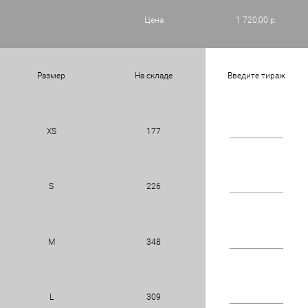
Цена
1 720,00 р.
Размер
На складе
Введите тираж
XS
177
S
226
M
348
L
309