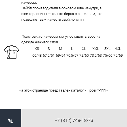
начесом.
Лейбл производителя в боковом шве изнутри, в
шве горловины — только бирка с размером, что
позволяет вам нанести свой логотип.
Толстовки с начесом могут оставлять ворс на
одежде нижнего слоя.
XS
S
M
L
XL
XXL
3XL
4XL
66/48
67,5/51
69/54
70,5/57
72/60
73,5/63
75/66
75/69
На этой странице представлен каталог «Проект-111».
+7 (812) 748-18-73