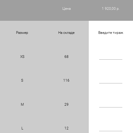
Цена
1 920,00 р.
Размер
На складе
Введите тираж
XS
68
S
116
M
29
L
12