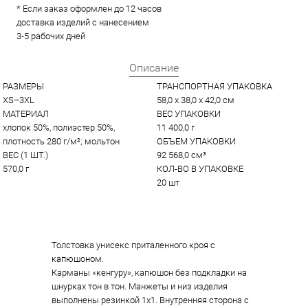
* Если заказ оформлен до 12 часов
доставка изделий с нанесением
3-5 рабочих дней
Описание
РАЗМЕРЫ
ТРАНСПОРТНАЯ УПАКОВКА
XS–3XL
58,0 x 38,0 x 42,0 см
МАТЕРИАЛ
ВЕС УПАКОВКИ
хлопок 50%, полиэстер 50%, 
11 400,0 г
плотность 280 г/м²; мольтон
ОБЪЕМ УПАКОВКИ
ВЕС (1 ШТ.)
92 568,0 см³
570,0 г
КОЛ-ВО В УПАКОВКЕ
20 шт
Толстовка унисекс приталенного кроя с
капюшоном.
Карманы «кенгуру», капюшон без подкладки на
шнурках тон в тон. Манжеты и низ изделия
выполнены резинкой 1x1. Внутренняя сторона с