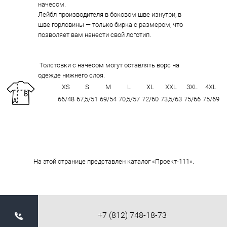
начесом.
Лейбл производителя в боковом шве изнутри, в
шве горловины — только бирка с размером, что
позволяет вам нанести свой логотип.
Толстовки с начесом могут оставлять ворс на
одежде нижнего слоя.
XS
S
M
L
XL
XXL
3XL
4XL
66/48
67,5/51
69/54
70,5/57
72/60
73,5/63
75/66
75/69
На этой странице представлен каталог «Проект-111».
+7 (812) 748-18-73