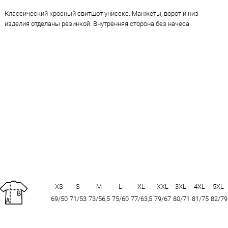
Классический кроеный свитшот унисекс. Манжеты, ворот и низ
изделия отделаны резинкой. Внутренняя сторона без начеса.
XS
S
M
L
XL
XXL
3XL
4XL
5XL
69/50
71/53
73/56,5
75/60
77/63,5
79/67
80/71
81/75
82/79