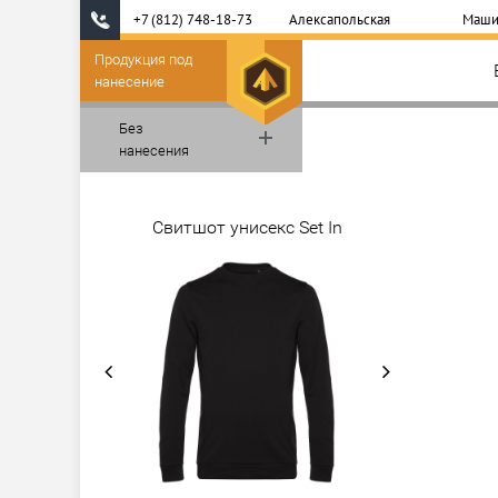
+7 (812) 748-18-73
Алексапольская
Маши
Продукция под
нанесение
Без
нанесения
Свитшот унисекс Set In