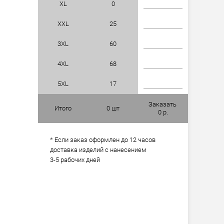
XL
0
XXL
25
3XL
60
4XL
68
5XL
17
Заказать
Итого
0
шт
0
р.
* Если заказ оформлен до 12 часов
доставка изделий с нанесением
3-5 рабочих дней