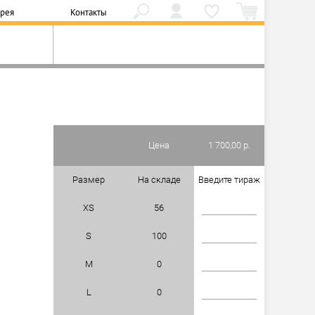
ерея
Контакты
Цена
1 700,00 р.
Размер
На складе
Введите тираж
XS
56
S
100
M
0
L
0