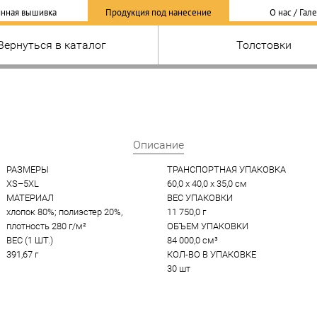
нная вышивка
Продукция под нанесение
О нас / Гал
Вернуться в каталог
Толстовки
Описание
РАЗМЕРЫ
ТРАНСПОРТНАЯ УПАКОВКА
XS–5XL
60,0 x 40,0 x 35,0 см
МАТЕРИАЛ
ВЕС УПАКОВКИ
хлопок 80%; полиэстер 20%, 
11 750,0 г
плотность 280 г/м²
ОБЪЕМ УПАКОВКИ
ВЕС (1 ШТ.)
84 000,0 см³
391,67 г
КОЛ-ВО В УПАКОВКЕ
30 шт