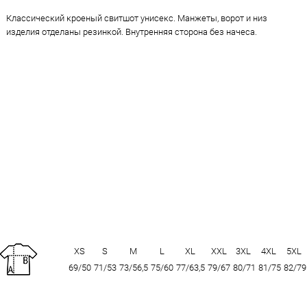
Классический кроеный свитшот унисекс. Манжеты, ворот и низ
изделия отделаны резинкой. Внутренняя сторона без начеса.
XS
S
M
L
XL
XXL
3XL
4XL
5XL
69/50
71/53
73/56,5
75/60
77/63,5
79/67
80/71
81/75
82/79