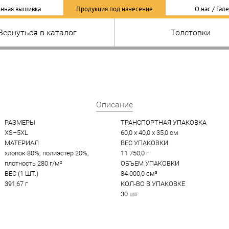
нная вышивка
Продукция под нанесение
О нас / Гал
Вернуться в каталог
Толстовки
Описание
РАЗМЕРЫ
ТРАНСПОРТНАЯ УПАКОВКА
XS–5XL
60,0 x 40,0 x 35,0 см
МАТЕРИАЛ
ВЕС УПАКОВКИ
хлопок 80%; полиэстер 20%, 
11 750,0 г
плотность 280 г/м²
ОБЪЕМ УПАКОВКИ
ВЕС (1 ШТ.)
84 000,0 см³
391,67 г
КОЛ-ВО В УПАКОВКЕ
30 шт