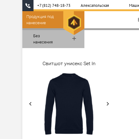
+7 (812) 748-18-73
Алексапольская
Маши
Продукция под
нанесение
Без
нанесения
Свитшот унисекс Set In