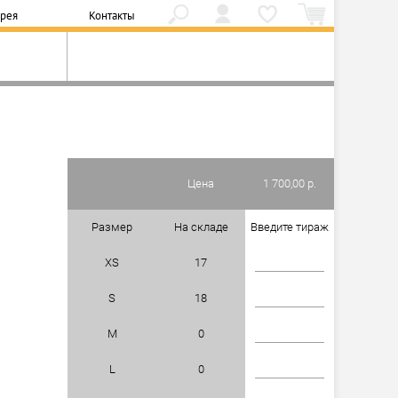
ерея
Контакты
Цена
1 700,00 р.
Размер
На складе
Введите тираж
XS
17
S
18
M
0
L
0