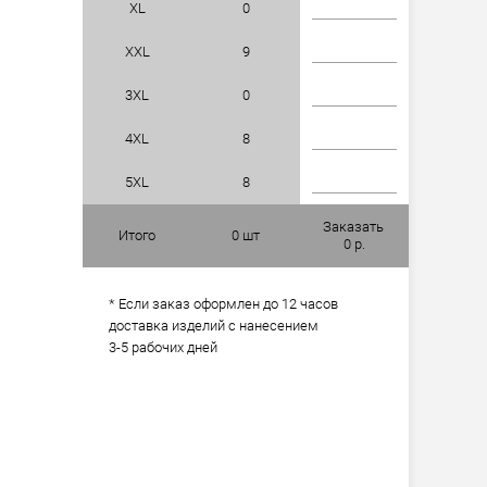
XL
0
XXL
9
3XL
0
4XL
8
5XL
8
Заказать
Итого
0
шт
0
р.
* Если заказ оформлен до 12 часов
доставка изделий с нанесением
3-5 рабочих дней