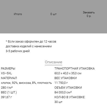
Заказать
Итого
0
шт
0
р.
* Если заказ оформлен до 12 часов
доставка изделий с нанесением
3-5 рабочих дней
Описание
РАЗМЕРЫ
ТРАНСПОРТНАЯ УПАКОВКА
XS–5XL
60,0 x 40,0 x 35,0 см
МАТЕРИАЛ
ВЕС УПАКОВКИ
хлопок, 92%; вискоза, 8%, плотность 
11 750,0 г
280 г/м²
ОБЪЕМ УПАКОВКИ
ВЕС (1 ШТ.)
84 000,0 см³
391,67 г
КОЛ-ВО В УПАКОВКЕ
30 шт