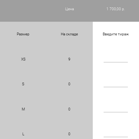
Цена
1 700,00 р.
Размер
На складе
Введите тираж
XS
9
S
0
M
0
L
0