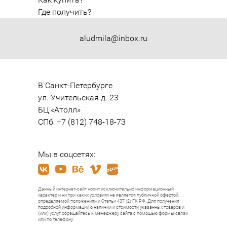
Где получить?
aludmila@inbox.ru
В Санкт-Петербурге

ул. Учительская д. 23

БЦ «Атолл»

СПб: +7 (812) 748-18-73
Мы в соцсетях:
Данный интернет-сайт носит исключительно информационный
характер и ни при каких условиях не является публичной офертой,
определяемой положениями Статьи 437 (2) ГК РФ. Для получения
подробной информации о наличии и стоимости указанных товаров и
(или) услуг обращайтесь к менеджеру сайта с помощью формы связи
или по телефону.