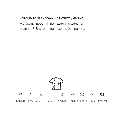
Классический кроеный свитшот унисекс.
Манжеты, ворот и низ изделия отделаны
резинкой. Внутренняя сторона без начеса.
XS
S
M
L
XL
XXL
3XL
4XL
5XL
69/50
71/53
73/56,5
75/60
77/63,5
79/67
80/71
81/75
82/79