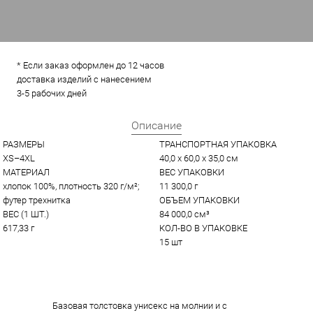
* Если заказ оформлен до 12 часов
доставка изделий с нанесением
3-5 рабочих дней
Описание
РАЗМЕРЫ
ТРАНСПОРТНАЯ УПАКОВКА
XS–4XL
40,0 x 60,0 x 35,0 см
МАТЕРИАЛ
ВЕС УПАКОВКИ
хлопок 100%, плотность 320 г/м²; 
11 300,0 г
футер трехнитка
ОБЪЕМ УПАКОВКИ
ВЕС (1 ШТ.)
84 000,0 см³
617,33 г
КОЛ-ВО В УПАКОВКЕ
15 шт
Базовая толстовка унисекс на молнии и с