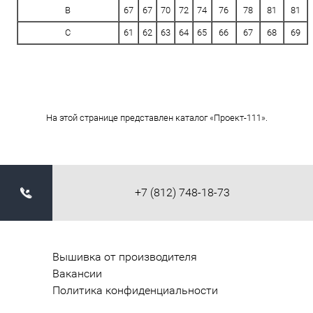
B
67
67
70
72
74
76
78
81
81
C
61
62
63
64
65
66
67
68
69
На этой странице представлен каталог «Проект-111».
+7 (812) 748-18-73
Вышивка от производителя
Вакансии
Политика конфиденциальности