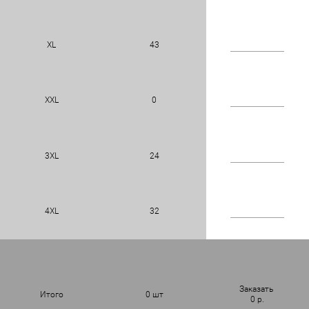
XL
43
XXL
0
3XL
24
4XL
32
Заказать
Итого
0
шт
0
р.