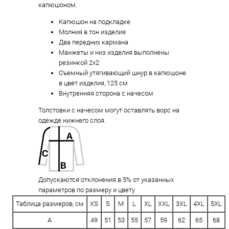
капюшоном.
Капюшон на подкладке
Молния в тон изделия
Два передних кармана
Манжеты и низ изделия выполнены
резинкой 2х2
Съемный утягивающий шнур в капюшоне
в цвет изделия, 125 см
Внутренняя сторона с начесом
Толстовки с начесом могут оставлять ворс на
одежде нижнего слоя.
Допускаются отклонения в 5% от указанных
параметров по размеру и цвету
Таблица размеров, см
XS
S
M
L
XL
XXL
3XL
4XL
5XL
A
49
51
53
55
57
59
62
65
68