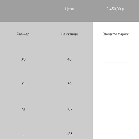
Цена
2 450,00 р.
Размер
На складе
Введите тираж
XS
40
S
59
M
107
L
136