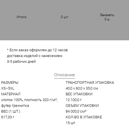
Заказать
Итого
0
шт
0
р.
* Если заказ оформлен до 12 часов
доставка изделий с нанесением
3-5 рабочих дней
Описание
РАЗМЕРЫ
ТРАНСПОРТНАЯ УПАКОВКА
XS–5XL
40,0 x 60,0 x 35,0 см
МАТЕРИАЛ
ВЕС УПАКОВКИ
хлопок 100%, плотность 320 г/м²; 
12 100,0 г
футер трехнитка
ОБЪЕМ УПАКОВКИ
ВЕС (1 ШТ.)
84 000,0 см³
617,33 г
КОЛ-ВО В УПАКОВКЕ
15 шт