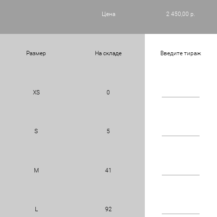
Цена
2 450,00 р.
Размер
На складе
Введите тираж
XS
0
S
5
M
41
L
92