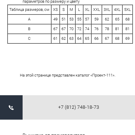
параметров по размеру и цвету
Таблица размеров, см
XS
S
M
L
XL
XXL
3XL
4XL
5XL
A
49
51
53
55
57
59
62
65
68
B
67
67
70
72
74
76
78
81
81
C
61
62
63
64
65
66
67
68
69
На этой странице представлен каталог «Проект-111».
+7 (812) 748-18-73