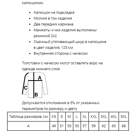
капюшоном.
Капюшон на подкладке
Молния в тон изделия
Два передних кармана
Манжеты и низ изделия выполнены
резинкой 2х2
Съемный утягивающий шнур в капюшоне
в цвет изделия, 125 см
Внутренняя сторона с начесом
Толстовки с начесом могут оставлять ворс на
одежде нижнего слоя.
Допускаются отклонения в 5% от указанных
параметров по размеру и цвету
Таблица размеров, см
XS
S
M
L
XL
XXL
3XL
4XL
5XL
A
49
51
53
55
57
59
62
65
68