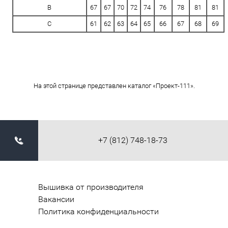
B
67
67
70
72
74
76
78
81
81
C
61
62
63
64
65
66
67
68
69
На этой странице представлен каталог «Проект-111».
+7 (812) 748-18-73
Вышивка от производителя
Вакансии
Политика конфиденциальности