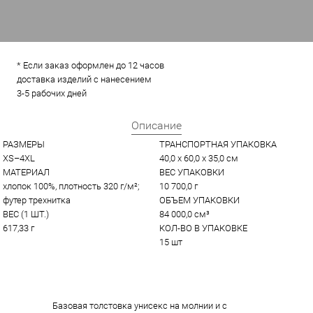
* Если заказ оформлен до 12 часов
доставка изделий с нанесением
3-5 рабочих дней
Описание
РАЗМЕРЫ
ТРАНСПОРТНАЯ УПАКОВКА
XS–4XL
40,0 x 60,0 x 35,0 см
МАТЕРИАЛ
ВЕС УПАКОВКИ
хлопок 100%, плотность 320 г/м²; 
10 700,0 г
футер трехнитка
ОБЪЕМ УПАКОВКИ
ВЕС (1 ШТ.)
84 000,0 см³
617,33 г
КОЛ-ВО В УПАКОВКЕ
15 шт
Базовая толстовка унисекс на молнии и с