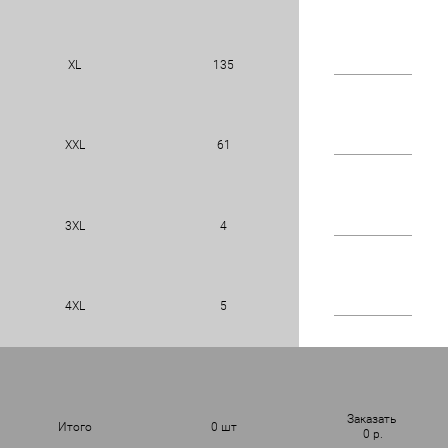
XL
135
XXL
61
3XL
4
4XL
5
Заказать
Итого
0
шт
0
р.