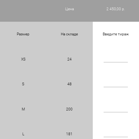
Цена
2 450,00 р.
Размер
На складе
Введите тираж
XS
24
S
48
M
200
L
181