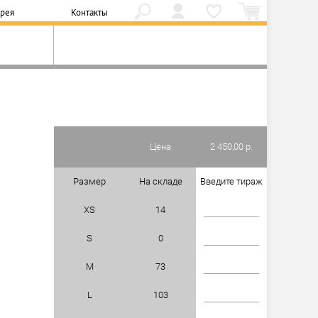
ерея
Контакты
Цена
2 450,00 р.
Размер
На складе
Введите тираж
XS
14
S
0
M
73
L
103