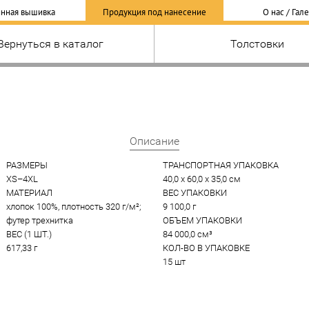
нная вышивка
Продукция под нанесение
О нас / Гал
Вернуться в каталог
Толстовки
Описание
РАЗМЕРЫ
ТРАНСПОРТНАЯ УПАКОВКА
XS–4XL
40,0 x 60,0 x 35,0 см
МАТЕРИАЛ
ВЕС УПАКОВКИ
хлопок 100%, плотность 320 г/м²; 
9 100,0 г
футер трехнитка
ОБЪЕМ УПАКОВКИ
ВЕС (1 ШТ.)
84 000,0 см³
617,33 г
КОЛ-ВО В УПАКОВКЕ
15 шт