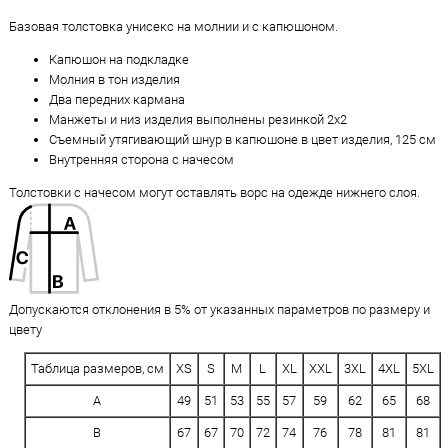
Базовая толстовка унисекс на молнии и с капюшоном.
Капюшон на подкладке
Молния в тон изделия
Два передних кармана
Манжеты и низ изделия выполнены резинкой 2х2
Съемный утягивающий шнур в капюшоне в цвет изделия, 125 см
Внутренняя сторона с начесом
Толстовки с начесом могут оставлять ворс на одежде нижнего слоя.
Допускаются отклонения в 5% от указанных параметров по размеру и
цвету
Таблица размеров, см
XS
S
M
L
XL
XXL
3XL
4XL
5XL
A
49
51
53
55
57
59
62
65
68
B
67
67
70
72
74
76
78
81
81