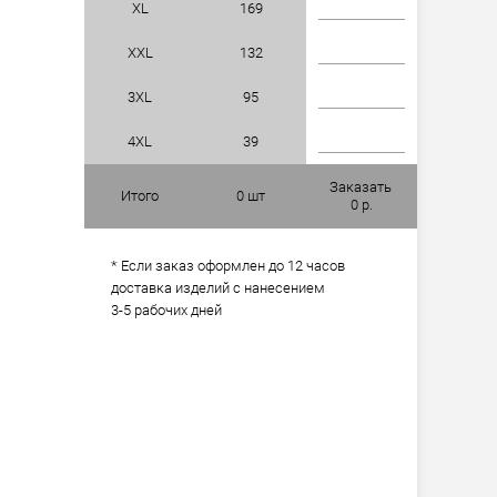
XL
169
XXL
132
3XL
95
4XL
39
Заказать
Итого
0
шт
0
р.
* Если заказ оформлен до 12 часов
доставка изделий с нанесением
3-5 рабочих дней